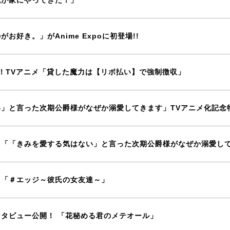
我が家にやってきた！」
お好き。」がAnime Expoに初登場!!
開始！TVアニメ「貸した魔力は【リボ払い】で強制徴収」
」と言った次期公爵様がなぜか溺愛してきます」TVアニメ化記念
定！「「きみを愛する気はない」と言った次期公爵様がなぜか溺愛し
！「＃エッジ～彼氏の女友達～」
タビュー公開！ 「花秘める君のメテオール」