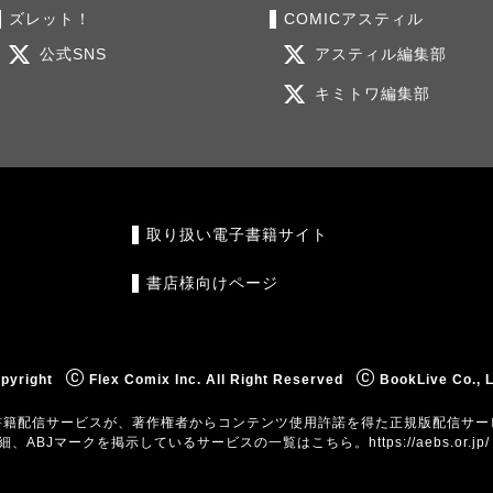
ズレット！
COMICアスティル
公式SNS
アスティル編集部
キミトワ編集部
取り扱い電子書籍サイト
書店様向けページ
pyright
Flex Comix Inc. All Right Reserved
BookLive Co., L
書籍配信サービスが、著作権者からコンテンツ使用許諾を得た正規版配信サー
クの詳細、ABJマークを掲示しているサービスの一覧はこちら。
https://aebs.or.jp/