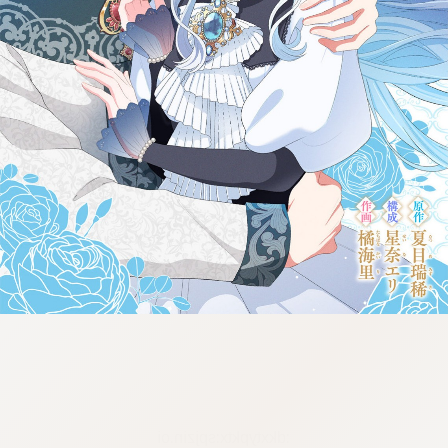
:dkxtypktx:spjzin.oi