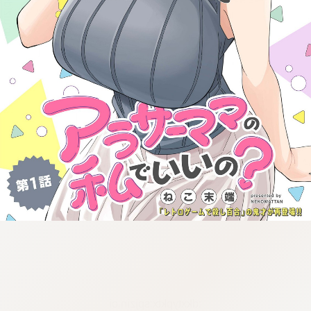
:dkxtypktx:spjzin.oi