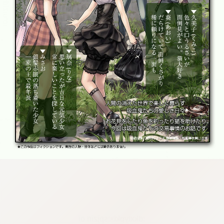
:dkxtypktx:spjzin.oi