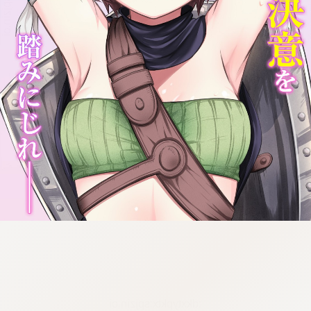
:dkxtypktx:spjzin.oi