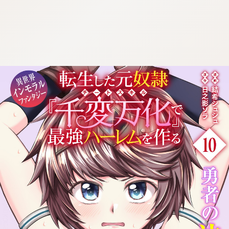
:dkxtypktx:spjzin.oi
:dkxtypktx:spjzin.oi
:dkxtypktx:spjzin.oi