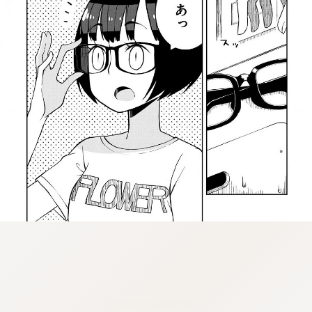
:dkxtypktx:spjzin.oi