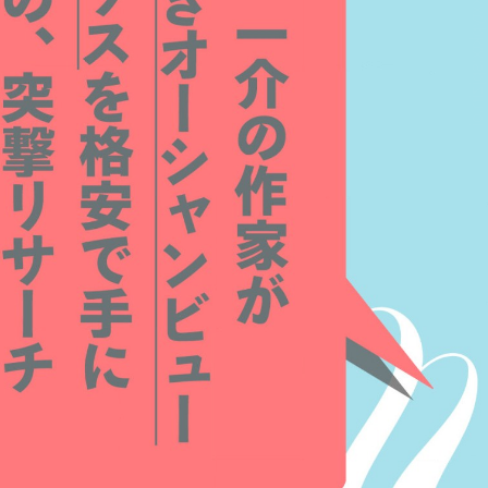
:dkxtypktx:spjzin.oi