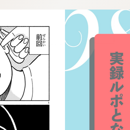
:dkxtypktx:spjzin.oi