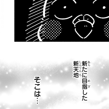
:dkxtypktx:spjzin.oi