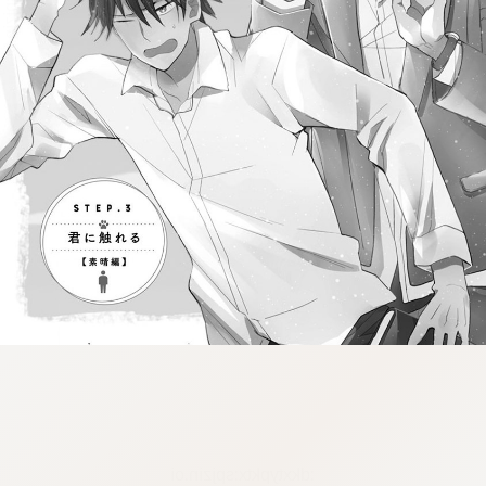
:dkxtypktx:spjzin.oi