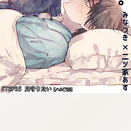
:dkxtypktx:spjzin.oi