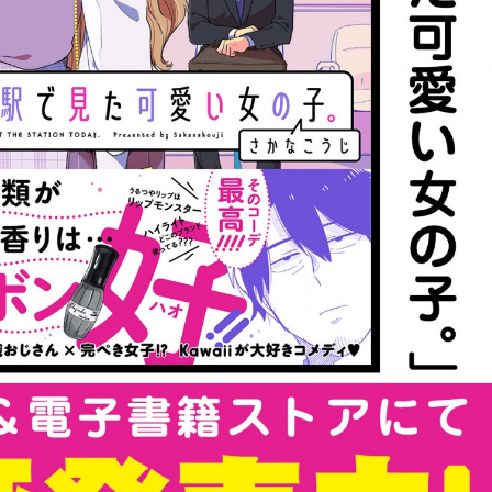
:dkxtypktx:spjzin.oi