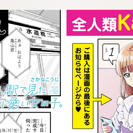
:dkxtypktx:spjzin.oi