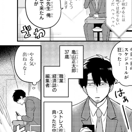
:dkxtypktx:spjzin.oi