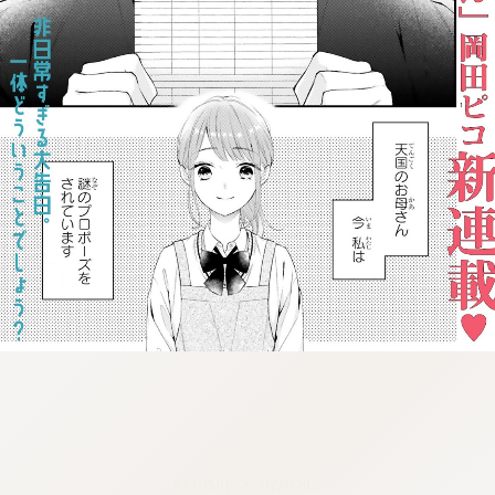
:dkxtypktx:spjzin.oi