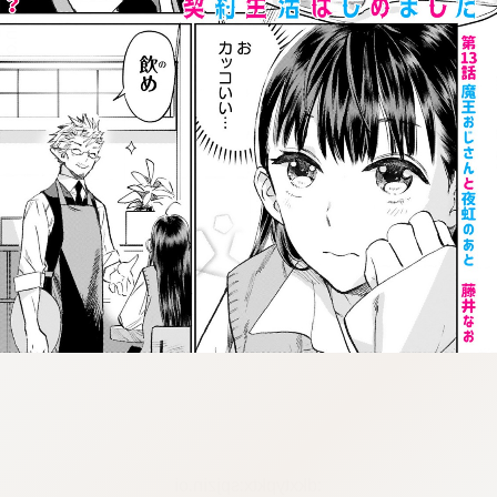
:dkxtypktx:spjzin.oi