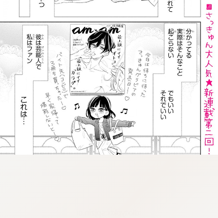
:dkxtypktx:spjzin.oi