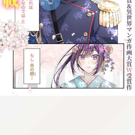
:dkxtypktx:spjzin.oi