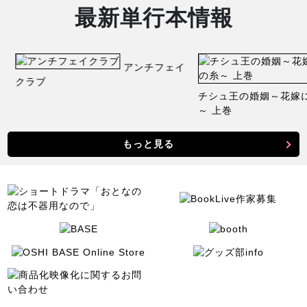
最新単行本情報
目
アンチフェイ
クラブ
チシュ王の婚姻～花嫁
～ 上巻
もっと見る