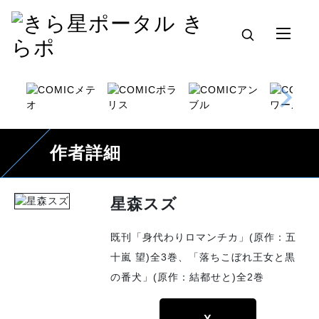
作者詳細
星森スズ
既刊「身代わりロマンチカ」(原作：五
十嵐 望)全3巻、「落ちこぼれ王女と黒
の番犬」(原作：結都せと)全2巻