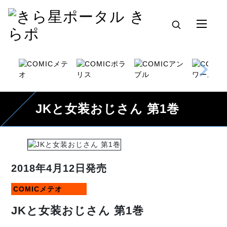
JKと女装おじさん 第1巻
2018年4月12日発売
COMICメテオ
JKと女装おじさん 第1巻