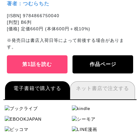
著者：つむらちた
[ISBN] 9784866750040
[判型] B6判
[価格] 定価660円 (本体600円＋税10%)
※発売日は書店入荷日等によって前後する場合がありま
す。
第1話を読む
作品ページ
電子書籍で購入する
ネット書店で注文する