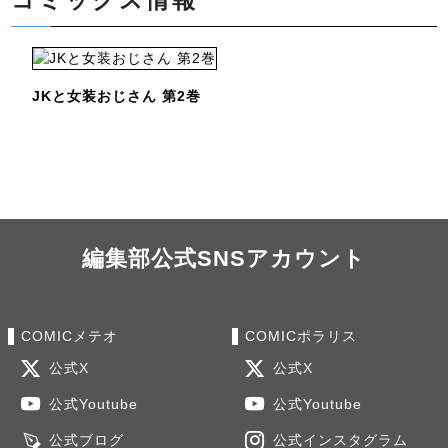
コミックス情報
JKと女装おじさん 第2巻
編集部公式SNSアカウント
COMICメテオ
COMICポラリス
公式X
公式X
公式Youtube
公式Youtube
公式ブログ
公式インスタグラム