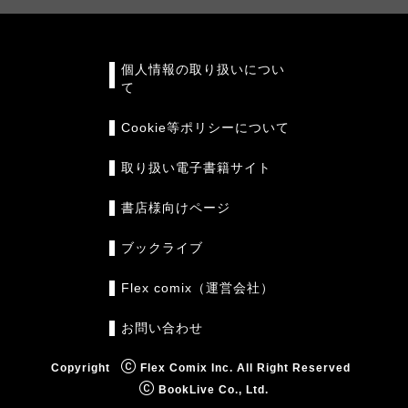
個人情報の取り扱いについ
て
Cookie等ポリシーについて
取り扱い電子書籍サイト
書店様向けページ
ブックライブ
Flex comix（運営会社）
お問い合わせ
Copyright
Flex Comix Inc. All Right Reserved
BookLive Co., Ltd.