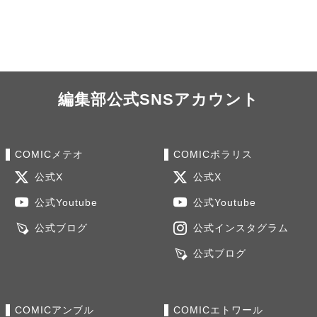
編集部公式SNSアカウント
COMICメテオ
COMICポラリス
公式X
公式X
公式Youtube
公式Youtube
公式ブログ
公式インスタグラム
公式ブログ
COMICアンブル
COMICエトワール