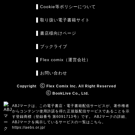
Cookie等ポリシーについて
取り扱い電子書籍サイト
書店様向けページ
ブックライブ
Flex comix（運営会社）
お問い合わせ
Copyright
Flex Comix Inc. All Right Reserved
BookLive Co., Ltd.
ABJマークは、この電子書店・電子書籍配信サービスが、著作権者
からコンテンツ使用許諾を得た正規版配信サービスであることを示
す登録商標（登録番号 第6091713号）です。 ABJマークの詳細、
ABJマークを掲示しているサービスの一覧はこちら。
https://aebs.or.jp/