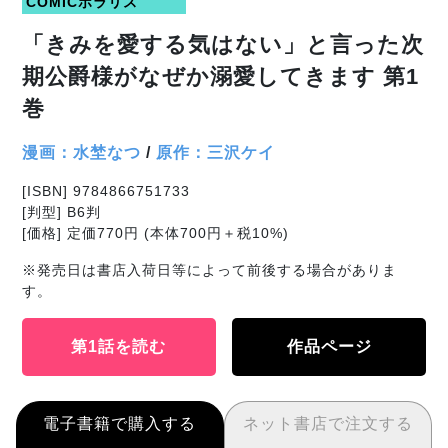
COMICポラリス
「きみを愛する気はない」と言った次
期公爵様がなぜか溺愛してきます 第1
巻
漫画：水埜なつ
/
原作：三沢ケイ
[ISBN] 9784866751733
[判型] B6判
[価格] 定価770円 (本体700円＋税10%)
※発売日は書店入荷日等によって前後する場合がありま
す。
第1話を読む
作品ページ
電子書籍で購入する
ネット書店で注文する