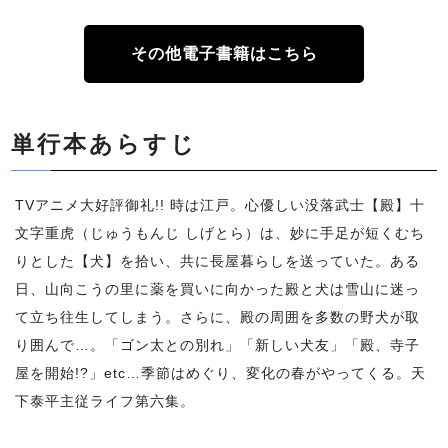
その他電子書籍はこちら
単行本あらすじ
TVアニメ大好評御礼!! 時は江戸。心優しい没落武士【殿】十
文字重虎（じゅうもんじ しげとら）は、妙に手足が短くむち
りとした【犬】を拾い、共に長屋暮らしを送っていた。ある
日、山向こうの里に薬を買いに向かった殿と犬は雪山に迷っ
て立ち往生してしまう。さらに、殿の周囲を多数の野犬が取
り囲んで…。「ゴン太との別れ」「新しい犬友」「殿、寺子
屋を開始!?」etc…季節はめぐり、変化の春がやってくる。天
下泰平主従ライフ第六集。