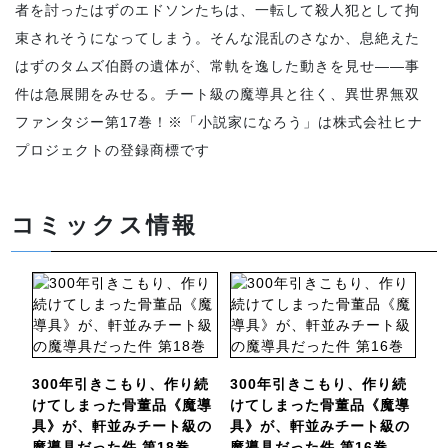
者を討ったはずのエドソンたちは、一転して殺人犯として拘
束されそうになってしまう。そんな混乱のさなか、息絶えた
はずのタムズ伯爵の遺体が、常軌を逸した動きを見せ――事
件は急展開をみせる。チート級の魔導具と往く、異世界無双
ファンタジー第17巻！※「小説家になろう」は株式会社ヒナ
プロジェクトの登録商標です
コミックス情報
300年引きこもり、作り続
300年引きこもり、作り続
けてしまった骨董品《魔導
けてしまった骨董品《魔導
具》が、軒並みチート級の
具》が、軒並みチート級の
魔導具だった件 第18巻
魔導具だった件 第16巻