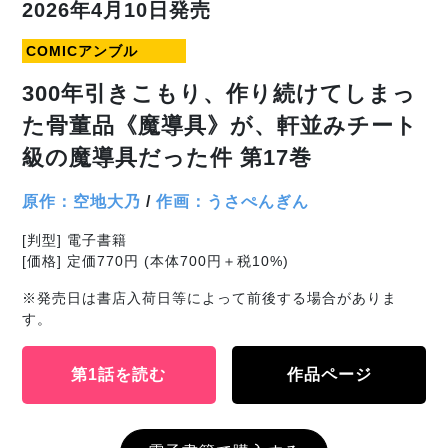
2026年4月10日発売
COMICアンブル
300年引きこもり、作り続けてしまっ
た骨董品《魔導具》が、軒並みチート
級の魔導具だった件 第17巻
原作：空地大乃
/
作画：うさぺんぎん
[判型] 電子書籍
[価格] 定価770円 (本体700円＋税10%)
※発売日は書店入荷日等によって前後する場合がありま
す。
第1話を読む
作品ページ