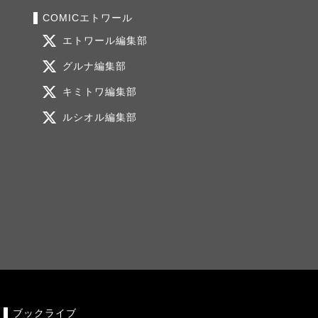
COMICエトワール
エトワール編集部
グルナ編集部
キミトワ編集部
ルシオル編集部
ブックライブ