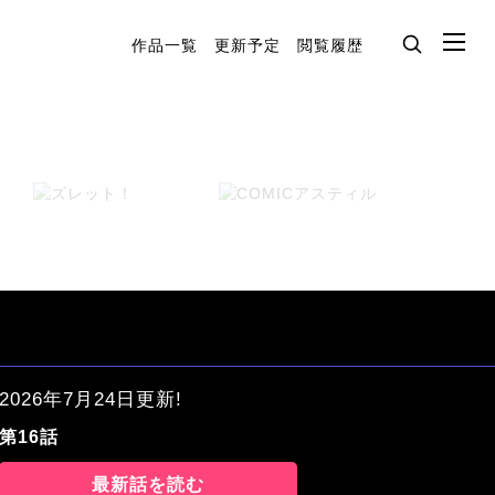
作品一覧
更新予定
閲覧履歴
2026年7月24日更新!
第16話
最新話を読む