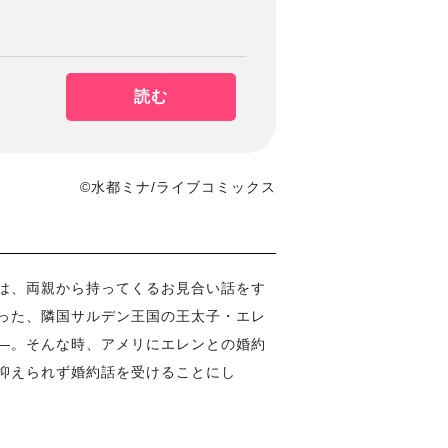
読む
©水都ミナ/ライブコミックス
は、両親から持ってくるお見合い話をす
った、隣国サルデン王国の王太子・エレ
―。そんな時、アメリにエレンとの婚約
抑えられず婚約話を受けることにし