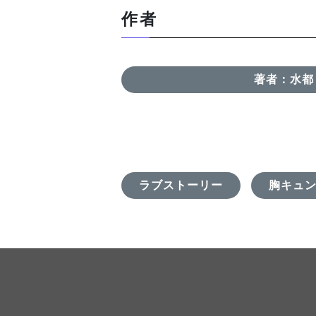
作者
著者：水都
ラブストーリー
胸キュ