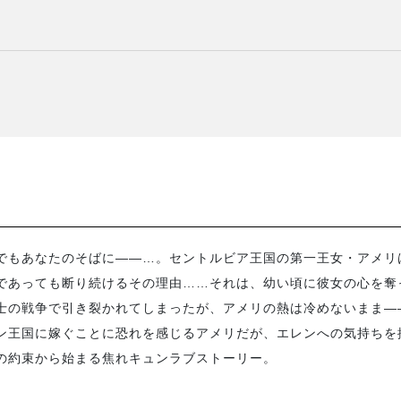
でもあなたのそばに――…。セントルビア王国の第一王女・アメリ
であっても断り続けるその理由……それは、幼い頃に彼女の心を奪
士の戦争で引き裂かれてしまったが、アメリの熱は冷めないまま―
ン王国に嫁ぐことに恐れを感じるアメリだが、エレンへの気持ちを
の約束から始まる焦れキュンラブストーリー。