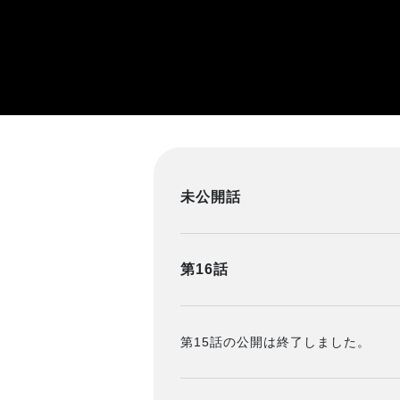
未公開話
第16話
第15話の公開は終了しました。