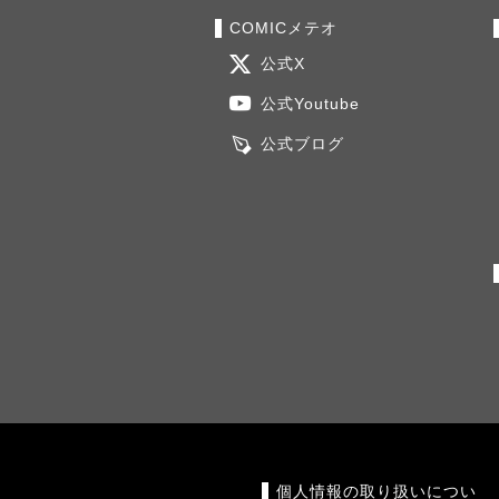
COMICメテオ
公式X
公式Youtube
公式ブログ
個人情報の取り扱いについ