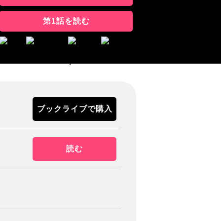
第1話を読む
ブックライブで購入
読む