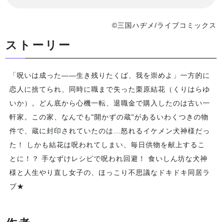
©三国ハヂメ/ライブコミックス
ストーリー
「呪いは成った――生き残りたくば、我を崇めよ」一方的に
恋人に捨てられ、同時に職まで失った栗原結花（くりはらゆ
いか）。どん底から心機一転、退職金で購入したのは古い一
軒家。この家、なんでも"開かずの蔵"があるいわくつきの物
件で、蔵に封印されていたのは…怒れるイケメン犬神様だっ
た！ しかも結花は呪われてしまい、毎日供物を献上するこ
とに！？ 手なずけレシピで呪われ回避！ 食いしん坊な犬神
様と人生やり直し女子の、ほっこり不思議なドキドキ同居ラ
ブ★