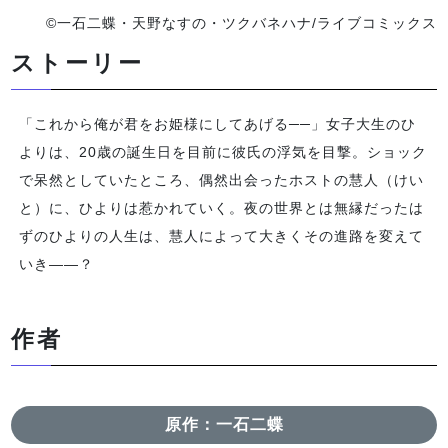
©一石二蝶・天野なすの・ツクバネハナ/ライブコミックス
ストーリー
「これから俺が君をお姫様にしてあげる──」女子大生のひ
よりは、20歳の誕生日を目前に彼氏の浮気を目撃。ショック
で呆然としていたところ、偶然出会ったホストの慧人（けい
と）に、ひよりは惹かれていく。夜の世界とは無縁だったは
ずのひよりの人生は、慧人によって大きくその進路を変えて
いき――？
作者
原作：一石二蝶