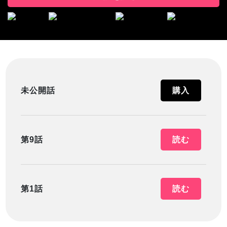
未公開話
購入
第9話
読む
第1話
読む