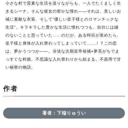
小さな村で質素な生活を送りながらも、一人でたくましく生
きるシーナ。そんな彼女の密かな憧れ――それは、美しいお
城に素敵な衣装、そして“優しい皇子様とのロマンチックな
生活”。キラキラした豊かな生活に憧れつつも、自分には縁
のないことと思っていた……のだが、ある時目が覚めたら、
皇子様と身体が入れ替わってしまっていて……！？この恋
は、夢かうつつか――。冷淡な次期皇帝候補×夢見がちでま
っすぐな村娘。不思議な入れ替わりから始まる、不器用で甘
い秘密の物語。
作者
著者：下端りゅうい