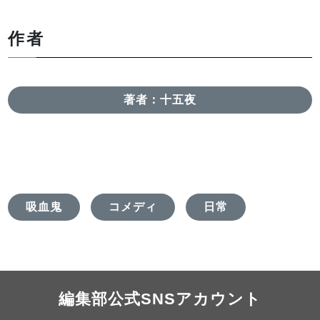
作者
著者：十五夜
吸血鬼
コメディ
日常
編集部公式SNSアカウント