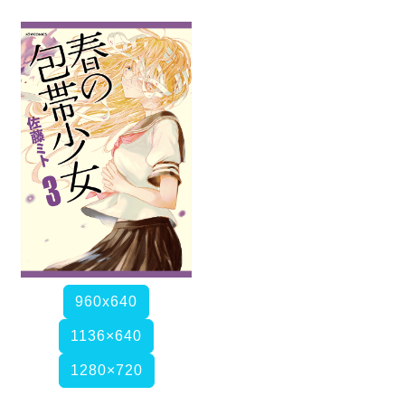
960x640
1136×640
1280×720