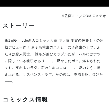
©佐藤ミト／COMICメテオ
ストーリー
第1回G-mode新人コミック大賞[準大賞]受賞の佐藤ミトの連
載デビュー作！ 男子高校生のハルと、女子高生のナツ。ふ
たりは恋人同士。 誰もが羨むカップルだが、ハルにはナツ
に隠している秘密があり……。 燃やしたボク。燃やされた
キミ。変わるカラダ。変わらぬココロ――。 炎のように燃
え上がる、サスペンス・ラブ。その恋は、季節を駆け抜けた
――。
コミックス情報