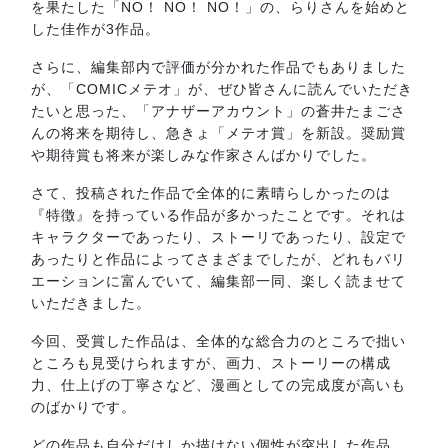
を果たした「NO！ NO！ NO！」の、らりさんを始めと
した佳作が3作品。
さらに、編集部内で評価が分かれた作品でもありました
が、「COMICメテオ」が、ぜひ皆さんに読んでいただき
たいと思った、「アナザーアカウント」の蒼井たまごさ
んの将来を期待し、急きょ「メテオ賞」を新設。奨励賞
や期待賞も将来が楽しみな作家さんばかりでした。
さて、投稿された作品で全体的に素晴らしかったのは
『特徴』を持っている作品が多かったことです。それは
キャラクターであったり、ストーリであったり、設定で
あったりと作品によってさまざまでしたが、どれもバリ
エーションに富んでいて、編集部一同、楽しく読ませて
いただきました。
今回、受賞した作品は、全体的な総合力のところで拙い
ところも見受けられますが、画力、ストーリーの構成
力、仕上げの丁寧さなど、漫画としての完成度が高いも
のばかりです。
どの作品も自分だけしか描けない個性が突出した作品