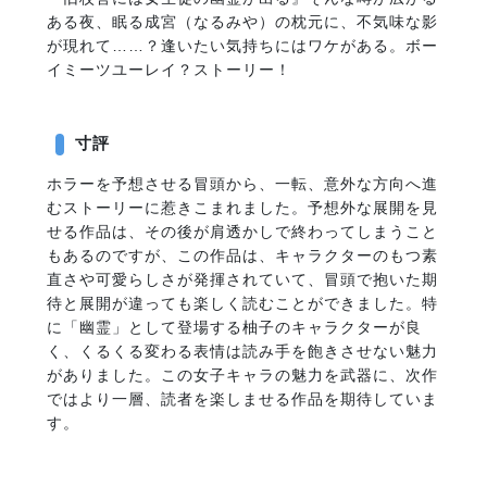
ある夜、眠る成宮（なるみや）の枕元に、不気味な影
が現れて……？逢いたい気持ちにはワケがある。ボー
イミーツユーレイ？ストーリー！
寸評
ホラーを予想させる冒頭から、一転、意外な方向へ進
むストーリーに惹きこまれました。予想外な展開を見
せる作品は、その後が肩透かしで終わってしまうこと
もあるのですが、この作品は、キャラクターのもつ素
直さや可愛らしさが発揮されていて、冒頭で抱いた期
待と展開が違っても楽しく読むことができました。特
に「幽霊」として登場する柚子のキャラクターが良
く、くるくる変わる表情は読み手を飽きさせない魅力
がありました。この女子キャラの魅力を武器に、次作
ではより一層、読者を楽しませる作品を期待していま
す。