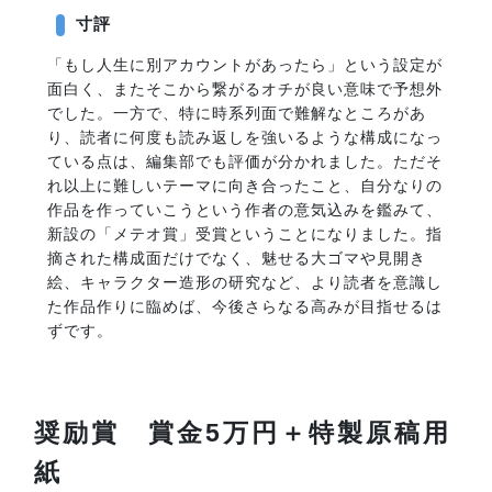
寸評
「もし人生に別アカウントがあったら」という設定が
面白く、またそこから繋がるオチが良い意味で予想外
でした。一方で、特に時系列面で難解なところがあ
り、読者に何度も読み返しを強いるような構成になっ
ている点は、編集部でも評価が分かれました。ただそ
れ以上に難しいテーマに向き合ったこと、自分なりの
作品を作っていこうという作者の意気込みを鑑みて、
新設の「メテオ賞」受賞ということになりました。指
摘された構成面だけでなく、魅せる大ゴマや見開き
絵、キャラクター造形の研究など、より読者を意識し
た作品作りに臨めば、今後さらなる高みが目指せるは
ずです。
奨励賞 賞金5万円＋特製原稿用
紙