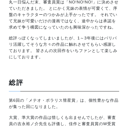
丸一日悩んだ末、審査員賞は「NO!NO!NO!」に決めさせ
ていただきました。 とにかく兄妹の表情が可愛くて、序
盤のキャラクターのつかみが上手かったです。 それでい
て兄妹が可愛いだけの漫画ではなく、途中からは承認を
求めて争う構図になっていたのも興味深かったですね。
総評っぽくなってしまいましたが、1～3年後にはバリバ
リ活躍してそうな方々の作品に触れさせてもらい感謝し
ております。 皆さんの次回作をいちファンとして楽しみ
にしております。
総評
第6回の「メテオ・ポラリス彗星賞」は、個性豊かな作品
が集った回になりました。
大賞、準大賞の作品は惜しくも出ませんでしたが、審査
員の吉永裕ノ介先生も評価し、佳作と審査員賞のW受賞