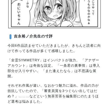
吉永裕ノ介先生の寸評
今回6作品読ませていただきましたが、きちんと読者に向
けて作ってる作品が多くて感嘆しました。
「全霊SYMMETRY」はインパクトが強力。 「アナザー
アカウント」は奇抜な設定。 「一条君の裏事情」は導入
部分が入りやすい。 「また逢えたなら」は不思議な展
開。
それぞれ作風が違い、なおかつ魅力に溢れ、作品の力が
拮抗していたので、「審査員賞を3つぐらい出してはだ
め？」………などという無茶苦茶を編集部にのたまうほ
ど選考は悩みました。