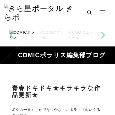
COMICポラリス編集部ブログ
青春ドキドキ★キラキラな作
品更新★
ボクの一番くじがでないかな～。ポラクマぬいぐる