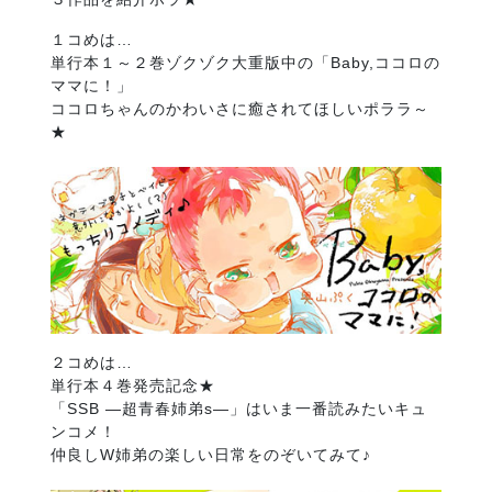
１コめは…
単行本１～２巻ゾクゾク大重版中の「Baby,ココロの
ママに！」
ココロちゃんのかわいさに癒されてほしいポララ～
★
２コめは…
単行本４巻発売記念★
「SSB ―超青春姉弟s―」はいま一番読みたいキュ
ンコメ！
仲良しW姉弟の楽しい日常をのぞいてみて♪