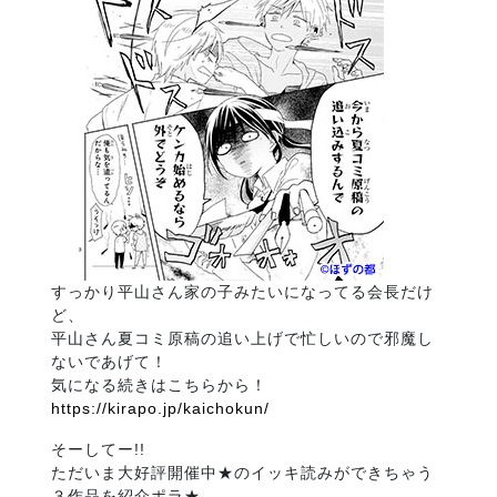
すっかり平山さん家の子みたいになってる会長だけ
ど、
平山さん夏コミ原稿の追い上げで忙しいので邪魔し
ないであげて！
気になる続きはこちらから！
https://kirapo.jp/kaichokun/
そーしてー!!
ただいま大好評開催中★のイッキ読みができちゃう
３作品を紹介ポラ★