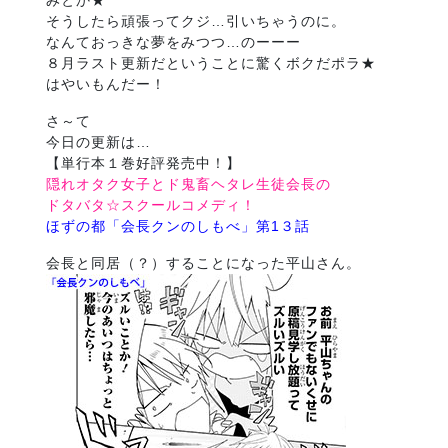
みとか★
そうしたら頑張ってクジ…引いちゃうのに。
なんておっきな夢をみつつ…のーーー
８月ラスト更新だということに驚くボクだポラ★
はやいもんだー！
さ～て
今日の更新は…
【単行本１巻好評発売中！】
隠れオタク女子とド鬼畜ヘタレ生徒会長の
ドタバタ☆スクールコメディ！
ほずの都「会長クンのしもべ」第1３話
会長と同居（？）することになった平山さん。