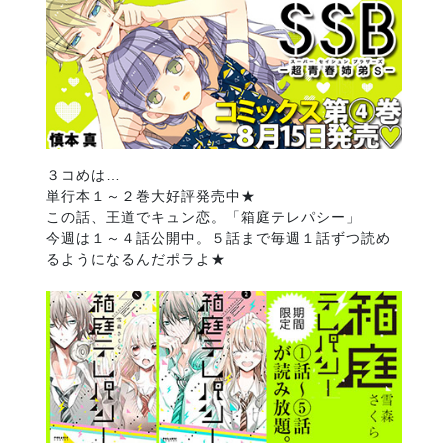
３コめは…
単行本１～２巻大好評発売中★
この話、王道でキュン恋。「箱庭テレパシー」
今週は１～４話公開中。５話まで毎週１話ずつ読め
るようになるんだポラよ★