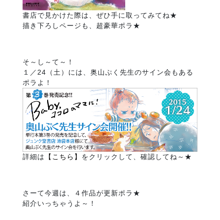
書店で見かけた際は、ぜひ手に取ってみてね★
描き下ろしページも、超豪華ポラ★
そ～し～て～！
１／24（土）には、奥山ぷく先生のサイン会もある
ポラよ！
詳細は
【こちら】
をクリックして、確認してね～★
さーて今週は、４作品が更新ポラ★
紹介いっちゃうよ～！