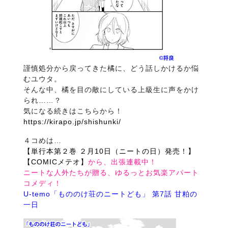
謹慎処分から戻ってきた橘に、どう話しかけるか悩
むユウタ。
そんな中、橘を目の敵にしている上級生に声をかけ
られ……？
気になる続きはこちらから！
https://kirapo.jp/shishunki/
４コめは…
【単行本第２巻 ２月10日（ニートの日）発売！】
【COMICメテオ】
から、出張連載中！
ニートな人外たちが贈る、ゆるっとお気楽アパート
コメディ！
U-temo「もののけ荘のニートども」 第7話 甘粕の
一日