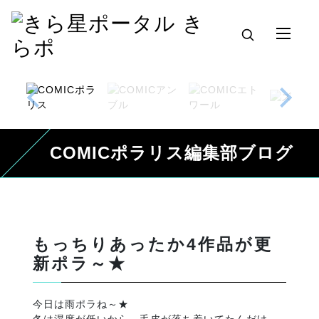
COMICポラリス編集部ブログ
もっちりあったか4作品が更
新ポラ～★
今日は雨ポラね～★