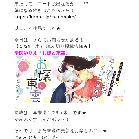
果たして、ニート脱出なるか――!?
気になる続きはこちらから！
https://kirapo.jp/mononoke/
以上、４作品でした★
今日は、さらにお知らせがあるよ～！
【１/29（木） 読み切り掲載告知★】
奈院ゆりえ「お嬢と東雲」
、
掲載は、再来週１/29（木）です★
かみんぐすーんだポラ～！
それでは、また来週の更新をお楽しみに～★
(*★ω･)*★ _))ﾍﾟｺﾘﾝ