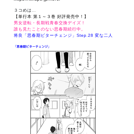
３コめは…
【単行本 第１～３巻 好評発売中！】
男女逆転・長期戦青春交換デイズ！
誰も見たことのない思春期続行中。
将良「思春期ビターチェンジ」Step.28 変な二人