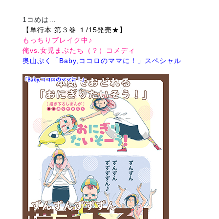
1コめは…
【単行本 第３巻 １/15発売★】
もっちりブレイク中♪
俺vs.女児まぶたち（？）コメディ
奥山ぷく「Baby,ココロのママに！」スペシャル