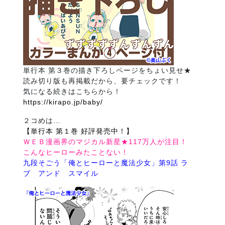
単行本 第３巻の描き下ろしページをちょい見せ★
読み切り版も再掲載だから、要チェックです！
気になる続きはこちらから！
https://kirapo.jp/baby/
２コめは…
【単行本 第１巻 好評発売中！】
ＷＥＢ漫画界のマジカル新星★117万人が注目！
こんなヒーローみたことない！
九段そごう「俺とヒーローと魔法少女」第9話 ラ
ブ アンド スマイル