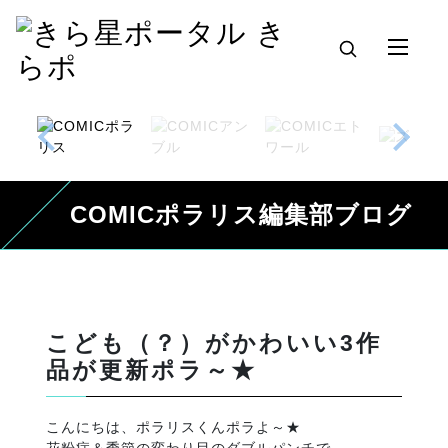
COMICポラリス編集部ブログ
こども（？）がかわいい3作
品が更新ポラ～★
こんにちは、ポラリスくんポラよ～★