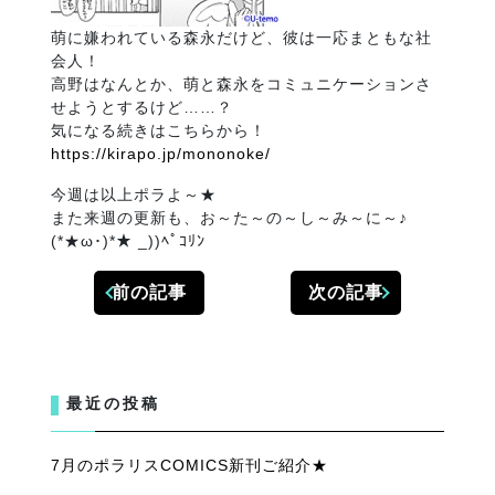
萌に嫌われている森永だけど、彼は一応まともな社
会人！
高野はなんとか、萌と森永をコミュニケーションさ
せようとするけど……？
気になる続きはこちらから！
https://kirapo.jp/mononoke/
今週は以上ポラよ～★
また来週の更新も、お～た～の～し～み～に～♪
(*★ω･)*★ _))ﾍﾟｺﾘﾝ
前の記事
次の記事
最近の投稿
7月のポラリスCOMICS新刊ご紹介★