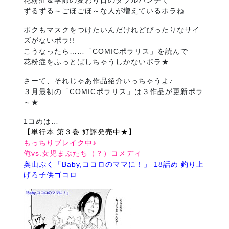
花粉症＆季節の変わり目のダブルパンチで
ずるずる～ごほごほ～な人が増えているポラね……
ボクもマスクをつけたいんだけれどぴったりなサイ
ズがないポラ!!
こうなったら……「COMICポラリス」を読んで
花粉症をふっとばしちゃうしかないポラ★
さーて、それじゃあ作品紹介いっちゃうよ♪
３月最初の「COMICポラリス」は３作品が更新ポラ
～★
1コめは…
【単行本 第３巻 好評発売中★】
もっちりブレイク中♪
俺vs.女児まぶたち（？）コメディ
奥山ぷく「Baby,ココロのママに！」 18話め 釣り上
げろ子供ゴコロ