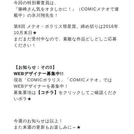
今回の特別審査員は、
『篠崎さん気をオタしかに！』（COMICメテオで連
載中）の氷川翔先生！
第8回 メテオ・ポラリス彗星賞、締め切りは2016年
10月末日★
まだまだ受付中なので、素敵な作品どしどしご応募
ください！
【お知らせ：その3】
WEBデザイナー募集中!!
現在「COMICポラリス」「COMICメテオ」では
WEBデザイナーを募集中！
募集要項は
【コチラ】
をクリックしてご確認くださ
いポラ★
今週のお知らせは以上！
また来週の更新もお楽しみに～★