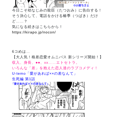
今日こそ幼なじみの龍臣（たつおみ）に告白する！
そう決心して、電話をかける椿季（つばき）だけ
ど……？
気になる続きはこちらから！
https://kirapo.jp/nocon/
6コめは…
【大人気！格差恋愛オムニバス 新シリーズ開始！】
収入、身長、●●、xx……エトセトラ。
いろんな「差」を抱えた恋人達のラブコメディ！
U-temo「愛があれば××の差なんて」
生死編 第1話