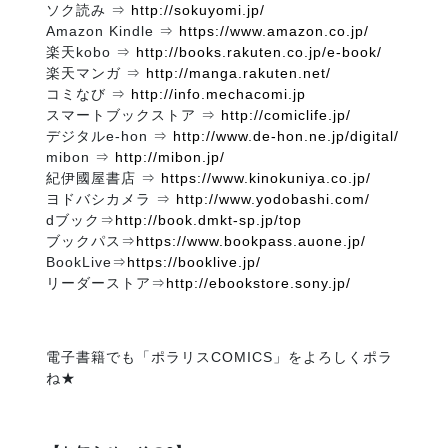
ソク読み ⇒
http://sokuyomi.jp/
Amazon Kindle ⇒
https://www.amazon.co.jp/
楽天kobo ⇒
http://books.rakuten.co.jp/e-book/
楽天マンガ ⇒
http://manga.rakuten.net/
コミなび ⇒
http://info.mechacomi.jp
スマートブックストア ⇒
http://comiclife.jp/
デジタルe-hon ⇒
http://www.de-hon.ne.jp/digital/
mibon ⇒
http://mibon.jp/
紀伊國屋書店 ⇒
https://www.kinokuniya.co.jp/
ヨドバシカメラ ⇒
http://www.yodobashi.com/
dブック⇒
http://book.dmkt-sp.jp/top
ブックパス⇒
https://www.bookpass.auone.jp/
BookLive⇒
https://booklive.jp/
リーダーストア⇒
http://ebookstore.sony.jp/
電子書籍でも「ポラリスCOMICS」をよろしくポラ
ね★