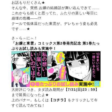
お話もりだくさん★
そんな中、突然 お嬢の結婚話が舞い込んできて……
これからも続くと思ってた、ふたりの楽しい毎日に
崩壊の危機――!?
クールで低体温だった東雲が、デレちゃう姿も必見
です……★
さ～ら～に～！
「お嬢と東雲」コミックス第2巻発売記念 第1巻たっ
ぷりお試し読みも実施中！
大好評につき、タダ読み期間が
【7/31(日)23：59】
まで延長になったよ★
上のバナー、もしくは
【コチラ】
をクリックして今
すぐ読んでみてね！