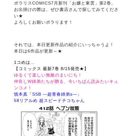
ポラリスCOMICS7月新刊「お嬢と東雲」第2巻、
お出掛けの際は、ぜひ書店さんで探してみてくださ
い★
よろしくお願いポラります！
それでは、本日更新作品の紹介にいっちゃうよ！
本日は6作品が更新～★
1コめは…
【コミックス 最新7巻 8/15発売★】
ゆるくて楽しい無敵のまいにち！
仲良しW姉弟たちが贈る、今いちばん読みたいキュ
ンコメ！
慎本真「SSB ―超青春姉弟s―」
58リアルめ 超スピードチコちゃん