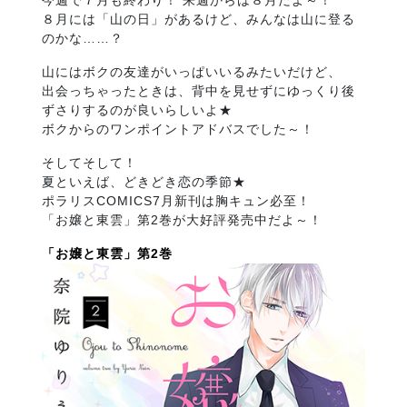
今週で７月も終わり！ 来週からは８月だよ～！
８月には「山の日」があるけど、みんなは山に登る
のかな……？
山にはボクの友達がいっぱいいるみたいだけど、
出会っちゃったときは、背中を見せずにゆっくり後
ずさりするのが良いらしいよ★
ボクからのワンポイントアドバスでした～！
そしてそして！
夏といえば、どきどき恋の季節★
ポラリスCOMICS7月新刊は胸キュン必至！
「お嬢と東雲」第2巻が大好評発売中だよ～！
「お嬢と東雲」第2巻