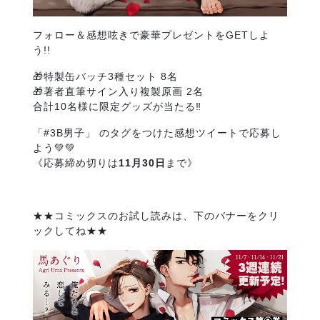
フォロー＆感想呟きで豪華プレゼントをGETしよ
う!!
🎁特製缶バッチ3種セット 8名
🎁著者直筆サイン入り複製原画 2名
合計10名様に限定グッズが当たる‼️
「#3B男子」 のタグをつけた感想ツイートで応募し
よう💚💚
《応募締め切りは
11月30日
まで》
★★コミックスのお試し読みは、下のバナーをクリ
ックしてね★★