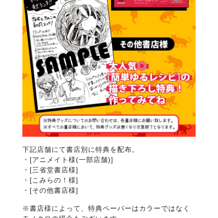
下記店舗にて書店別に特典を配布。
・[アニメイト様(一部店舗)]
・[三省堂書店様]
・[こみらの！様]
・[その他書店様]
※書店様によって、特典ペーパーはカラーではなく