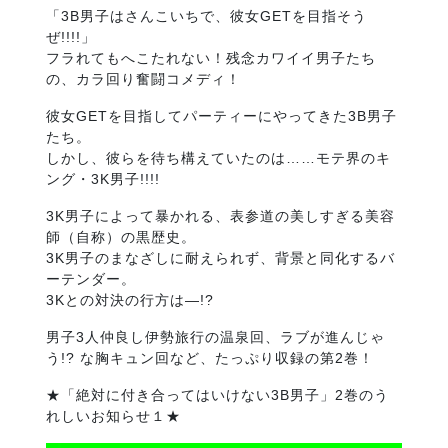
「3B男子はさんこいちで、彼女GETを目指そう
ぜ!!!!」
フラれてもへこたれない！残念カワイイ男子たち
の、カラ回り奮闘コメディ！
彼女GETを目指してパーティーにやってきた3B男子
たち。
しかし、彼らを待ち構えていたのは……モテ界のキ
ング・3K男子!!!!
3K男子によって暴かれる、表参道の美しすぎる美容
師（自称）の黒歴史。
3K男子のまなざしに耐えられず、背景と同化するバ
ーテンダー。
3Kとの対決の行方は―!?
男子3人仲良し伊勢旅行の温泉回、ラブが進んじゃ
う!? な胸キュン回など、たっぷり収録の第2巻！
★「絶対に付き合ってはいけない3B男子」2巻のう
れしいお知らせ１★