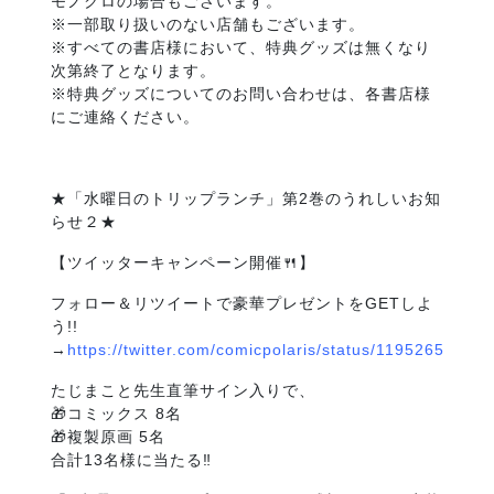
モノクロの場合もございます。
※一部取り扱いのない店舗もございます。
※すべての書店様において、特典グッズは無くなり
次第終了となります。
※特典グッズについてのお問い合わせは、各書店様
にご連絡ください。
★「水曜日のトリップランチ」第2巻のうれしいお知
らせ２★
【ツイッターキャンペーン開催🍴】
フォロー＆リツイートで豪華プレゼントをGETしよ
う!!
→
https://twitter.com/comicpolaris/status/1195265222
たじまこと先生直筆サイン入りで、
🎁コミックス 8名
🎁複製原画 5名
合計13名様に当たる‼️