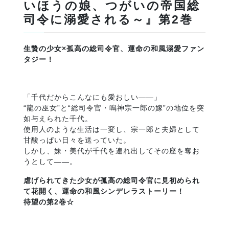
いほうの娘、つがいの帝国総
司令に溺愛される～』第2巻
生贄の少女×孤高の総司令官、運命の和風溺愛ファン
タジー！
「千代だからこんなにも愛おしい――」
“龍の巫女”と“総司令官・鳴神宗一郎の嫁”の地位を突
如与えられた千代。
使用人のような生活は一変し、宗一郎と夫婦として
甘酸っぱい日々を送っていた。
しかし、妹・美代が千代を連れ出してその座を奪お
うとして――。
虐げられてきた少女が孤高の総司令官に見初められ
て花開く、運命の和風シンデレラストーリー！
待望の第2巻☆