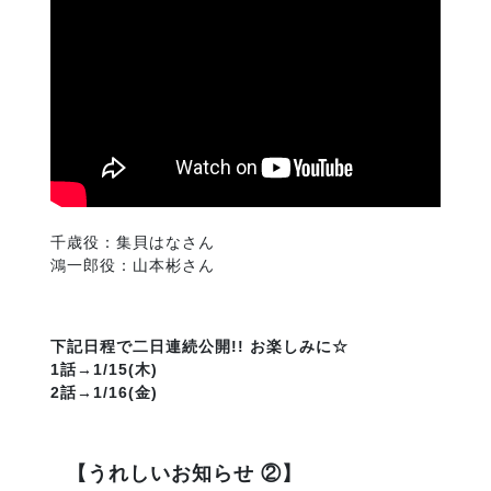
千歳役：集貝はなさん
鴻一郎役：山本彬さん
下記日程で二日連続公開!! お楽しみに☆
1話→1/15(木)
2話→1/16(金)
【うれしいお知らせ ②】