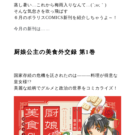
蒸し暑い…
これから梅雨入りなんて…
(
´
;
ω
;
｀
)
そんな気怠さを吹っ飛ばす
６月のポラリスCOMICS新刊を紹介しちゃうよ～！
今月の新刊は……
厨娘公主の美食外交録 第
1
巻
国家存続の危機を託されたのは―――料理が得意な
皇女様
!?
美麗な絵柄でグルメと政治の世界をコミカライズ！