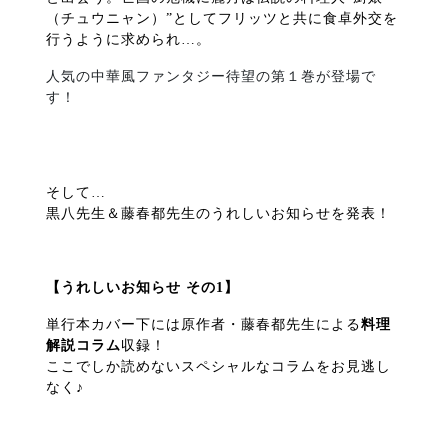
（チュウニャン）”としてフリッツと共に食卓外交を
行うように求められ…。
人気の中華風ファンタジー待望の第１巻が登場で
す！
そして…
黒八先生＆藤春都先生のうれしいお知らせを発表！
【うれしいお知らせ その1】
単行本カバー下には原作者・藤春都先生による
料理
解説コラム
収録！
ここでしか読めないスペシャルなコラムをお見逃し
なく♪