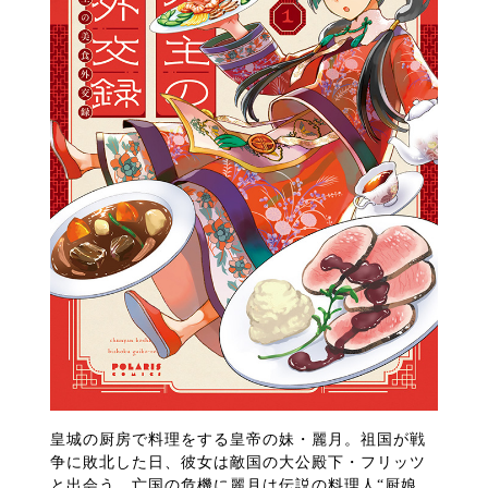
皇城の厨房で料理をする皇帝の妹・麗月。祖国が戦
争に敗北した日、彼女は敵国の大公殿下・フリッツ
と出会う。亡国の危機に麗月は伝説の料理人“厨娘