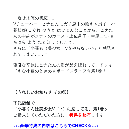
「返せよ俺の初恋！」
Vチューバー・ヒナたんにガチ恋中の陰キャ男子・小
暮結都(こぐれ ゆうと)はひょんなことから、ヒナた
んの中身がクラスのカースト上位男子・幸原ヨウ(さ
ちはら よう)だと知ってしまう。
さらに「小暮も（美少女）Vをやらないか」と勧誘さ
れてしまい……!?
強引な幸原にヒナたんの影が見え隠れして、ドッキ
ドキな小暮のときめきボーイズライフ☆第1巻！
【うれ
しいお知らせ その①】
下記店舗
で
『小暮くんは美少女V（♂）に恋してる』第1巻
を
ご購入していただいた方に、
特典を配布
します！
↓↓↓豪華特典の内容はこちらで
CHECK
☆↓↓↓