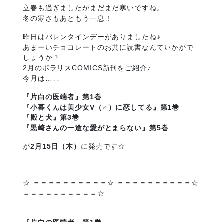
立春も過ぎましたがまだまだ寒いですね。
冬の寒さもあともう一息！
昨日はバレンタインデーがありましたね♪
あまーいチョコレートのお共に読書なんていかがで
しょうか？
2月のポラリスCOMICS新刊をご紹介♪
今月は……
『片白の医端者』第1巻
『小暮くんは美少女V（♂）に恋してる』第1巻
『殿と犬』第3巻
『黒崎さんの一途な愛がとまらない』第5巻
が
2月15日（木）
に発売です☆
☆ ＝＝＝＝＝＝＝＝＝＝☆ ＝＝＝＝＝＝＝＝＝＝☆
＝＝＝＝＝＝＝＝＝＝☆