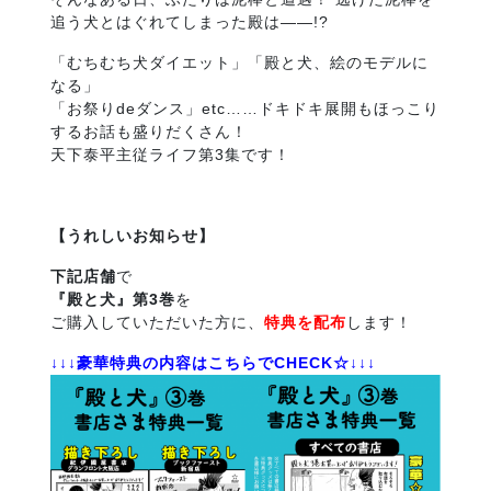
追う犬とはぐれてしまった殿は――!?
「むちむち犬ダイエット」「殿と犬、絵のモデルに
なる」
「お祭りdeダンス」etc……ドキドキ展開もほっこり
するお話も盛りだくさん！
天下泰平主従ライフ第3集です！
【うれ
しいお知らせ】
下記店舗
で
『殿と犬』第3巻
を
ご購入していただいた方に、
特典を配布
します！
↓↓↓豪華特典の内容はこちらで
CHECK
☆↓↓↓