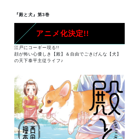
『殿と犬』第3巻
アニメ化決定!!
江戸にコーギー現る!!
顔が怖い心優しき【殿】＆自由でごきげんな【犬】
の天下泰平主従ライフ♪