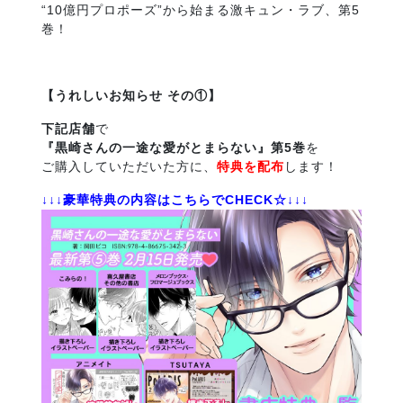
“10億円プロポーズ”から始まる激キュン・ラブ、第5
巻！
【うれ
しいお知らせ その①】
下記店舗
で
『黒崎さんの一途な愛がとまらない』第5巻
を
ご購入していただいた方に、
特典を配布
します！
↓↓↓豪華特典の内容はこちらで
CHECK
☆↓↓↓