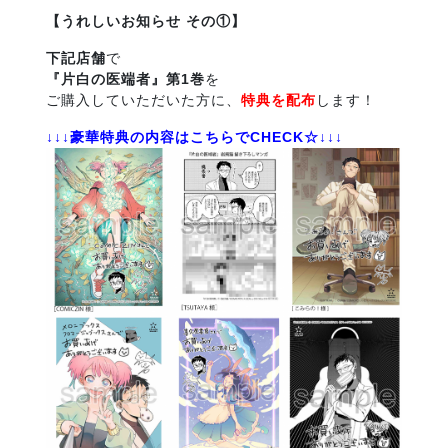
【うれ
しいお知らせ その①】
下記店舗
で
『片白の医端者』第1巻
を
ご購入していただいた方に、
特典を配布
します！
↓↓↓豪華特典の内容はこちらで
CHECK
☆↓↓↓