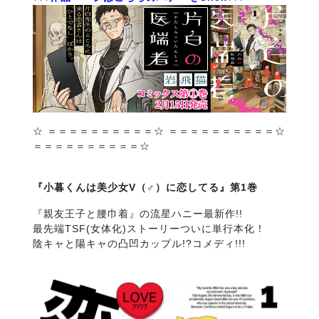
☆ ＝＝＝＝＝＝＝＝＝＝☆ ＝＝＝＝＝＝＝＝＝＝☆
＝＝＝＝＝＝＝＝＝＝☆
『小暮くんは美少女V（♂）に恋してる』第1巻
『親友王子と腰巾着』の流星ハニー最新作!!
最先端TSF(女体化)ストーリーついに単行本化！
陰キャと陽キャの凸凹カップル!?コメディ!!!