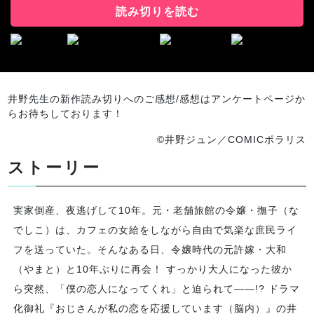
読み切りを読む
井野先生の新作読み切りへのご感想/感想はアンケートページか
らお待ちしております！
©井野ジュン／COMICポラリス
ストーリー
実家倒産、夜逃げして10年。元・老舗旅館の令嬢・撫子（な
でしこ）は、カフェの女給をしながら自由で気楽な庶民ライ
フを送っていた。そんなある日、令嬢時代の元許嫁・大和
（やまと）と10年ぶりに再会！ すっかり大人になった彼か
ら突然、「僕の恋人になってくれ」と迫られて――!? ドラマ
化御礼『おじさんが私の恋を応援しています（脳内）』の井