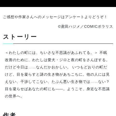
ご感想や作家さんへのメッセージはアンケートよりどうぞ！
©鳶田ハジメ／COMICポラリス
ストーリー
＜わたしの町には、ちいさな不思議があふれてる。＞ 不眠
改善のために、わたしは愛犬・ジロと夜の町をさんぽする。
だけど今日は……なんだかおかしい。 いつもどおりの町だ
けど、目を凝らすと謎の生き物があちこちに。他の人には見
えない、干渉してこない、たぶん悪い生き物では……ない？
目を凝らせばあなたの町にも――。ようこそ、身近な不思議
の世界へ。
作者