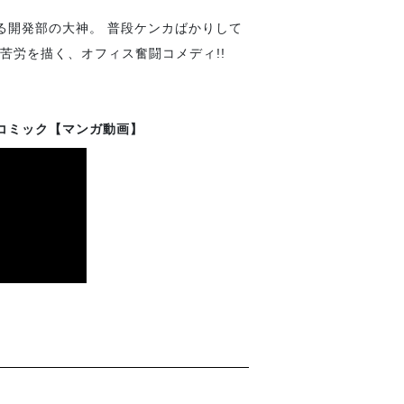
る開発部の大神。 普段ケンカばかりして
苦労を描く、オフィス奮闘コメディ!!
コミック【マンガ動画】