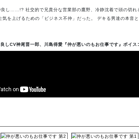
良し……!? 社交的で兄貴分な営業部の鷹野、冷静沈着で頭の切れ
士気を上げるための「ビジネス不仲」だった。 デキる男達の本音と
仲良しCV神尾晋一郎、川島得愛『仲が悪いのもお仕事です』ボイス