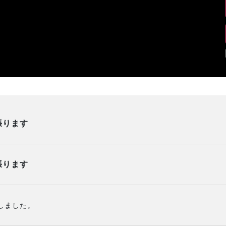
頑張ります
頑張ります
了しました。