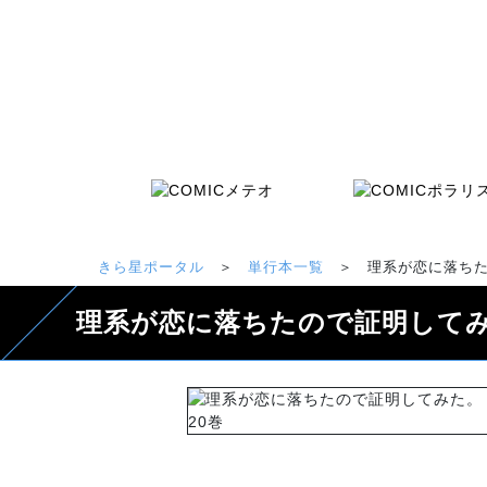
きら星ポータル
＞
単行本一覧
＞
理系が恋に落ちた
理系が恋に落ちたので証明してみ