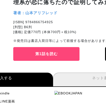
理系が恋に落ちたので証明してみた
著者：山本アリフレッド
[ISBN] 9784866754925
[判型] B6判
[価格] 定価770円 (本体700円＋税10%)
※発売日は書店入荷日等によって前後する場合があります
第1話を読む
入する
ネット