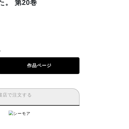
。 第20巻
。
作品ページ
書店で注文する