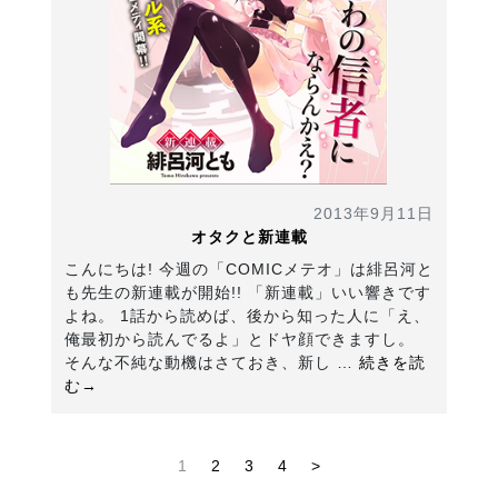
2013年9月11日
オタクと新連載
こんにちは! 今週の「COMICメテオ」は緋呂河と
も先生の新連載が開始!! 「新連載」いい響きです
よね。 1話から読めば、後から知った人に「え、
俺最初から読んでるよ」とドヤ顔できますし。
そんな不純な動機はさておき、新し …
続きを読
む→
1
2
3
4
>