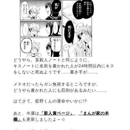
どうやら、某殺人ノートと同じように、
キスノートに名前を書かれた人が24時間以内にキス
をしないと死ぬようです……書き手が……。
メテオだったらガン無視するところですが、
どうやら書かれた人にも罰則があるみたい……。
はてさて、藍野くんの運命やいかに!?
あと、今週は
「新人賞ページ」
、
「まんが家の本
棚」
も更新しましたよ～☆