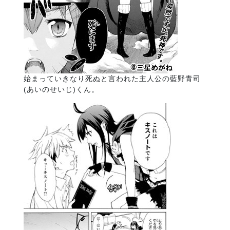
始まっていきなり死ぬと言われた主人公の藍野青司
(あいのせいじ)くん。