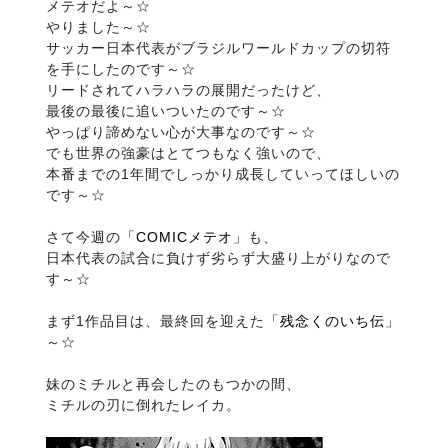
メテオだよ～☆
やりました～☆
サッカー日本代表がブラジルワールドカップの切符
を手にしたのです～☆
リードされてハラハラの展開だったけど、
最後の最後に追いついたのです～☆
やっぱり諦めない心が大事なのです～☆
でも世界の強豪はとてつもなく強いので、
本番までの1年間でしっかり成長していってほしいの
です～☆
さて今週の
「COMICメテオ」
も、
日本代表の試合に負けず劣らず大盛り上がりなので
す～☆
まず1作品目は、最終回を迎えた
「残念くのいち伝」
～☆
妹のミチルと再会したのもつかの間、
ミチルの刃に倒れたレイカ。