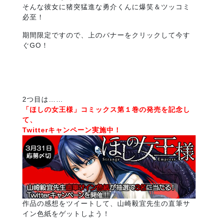
そんな彼女に猪突猛進な勇介くんに爆笑＆ツッコミ
必至！
期間限定ですので、上のバナーをクリックして今す
ぐGO！
2つ目は……
「ほしの女王様」コミックス第１巻の発売を記念し
て、
Twitterキャンペーン実施中！
作品の感想をツイートして、山崎毅宜先生の直筆サ
イン色紙をゲットしよう！