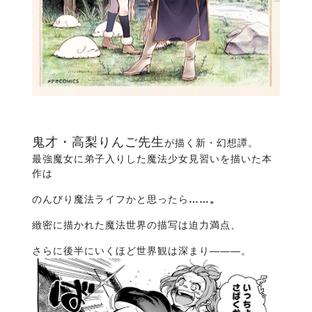
鬼才・高梨りんご先生
が描く新・幻想譚。
最強魔女に弟子入りした魔法少女見習いを描いた本
作は
のんびり魔法ライフかと思ったら
……
。
緻密に描かれた魔法世界の描写は迫力満点、
さらに後半にいくほど世界観は深まり―――。