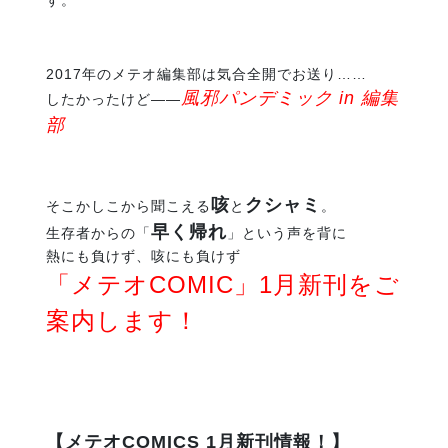
す。
2017年のメテオ編集部は気合全開でお送り……
風邪パンデミック in 編集
したかったけど――
部
咳
クシャミ
そこかしこから聞こえる
と
。
早く帰れ
生存者からの「
」という声を背に
熱にも負けず、咳にも負けず
「メテオCOMIC」1月新刊をご
案内します！
【メテオCOMICS 1月新刊情報！】