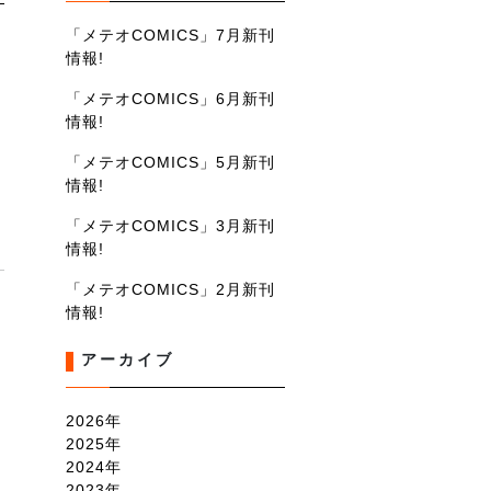
「メテオCOMICS」7月新刊
情報!
「メテオCOMICS」6月新刊
情報!
「メテオCOMICS」5月新刊
情報!
「メテオCOMICS」3月新刊
情報!
「メテオCOMICS」2月新刊
情報!
アーカイブ
2026
2025
2024
2023