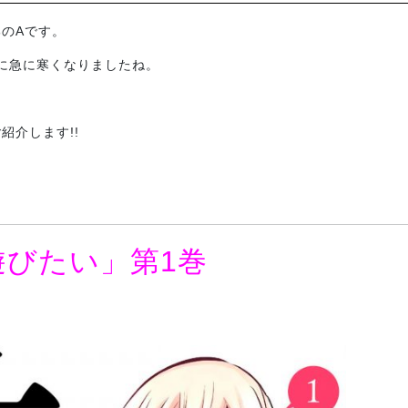
部のAです。
に急に寒くなりましたね。
紹介します!!
遊びたい」第1巻