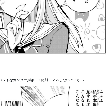
バットなカッター捌き！
※絶対にマネしないで下さい