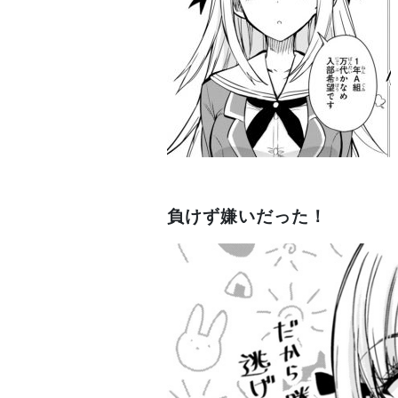
負けず嫌いだった！