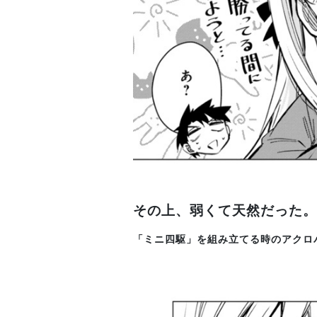
その上、弱くて天然だった。
「ミニ四駆」を組み立てる時のアクロ