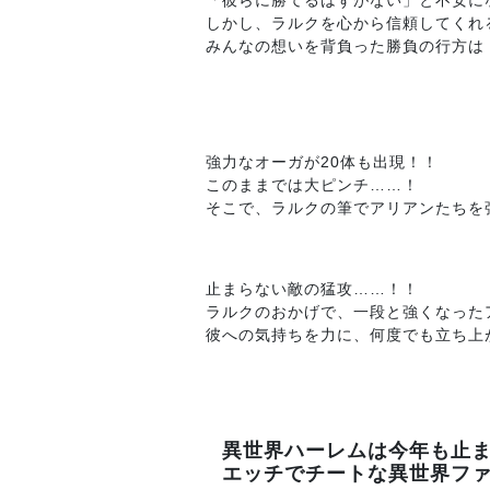
「彼らに勝てるはずがない」と不安に
しかし、ラルクを心から信頼してくれ
みんなの想いを背負った勝負の行方は
強力なオーガが20体も出現！！
このままでは大ピンチ……！
そこで、ラルクの筆でアリアンたちを
止まらない敵の猛攻……！！
ラルクのおかげで、一段と強くなった
彼への気持ちを力に、何度でも立ち上
異世界ハーレムは今年も止
エッチでチートな異世界ファ