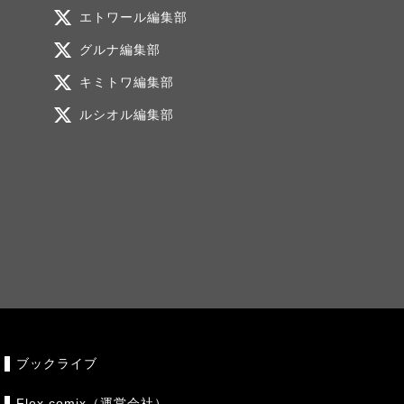
エトワール編集部
グルナ編集部
キミトワ編集部
ルシオル編集部
ブックライブ
Flex comix（運営会社）