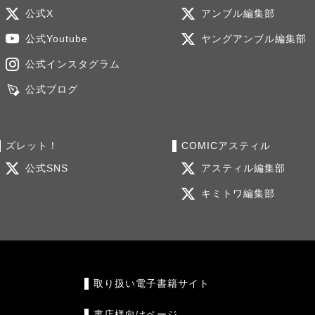
公式X
アンブル編集部
公式Youtube
ヤングアンブル編集部
公式インスタグラム
公式ブログ
ズレット！
COMICアスティル
公式SNS
アスティル編集部
キミトワ編集部
取り扱い電子書籍サイト
書店様向けページ