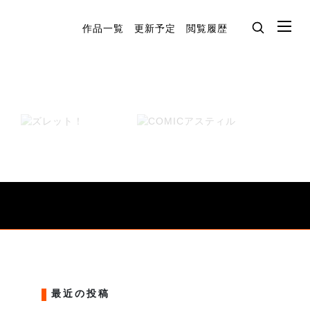
作品一覧
更新予定
閲覧履歴
最近の投稿