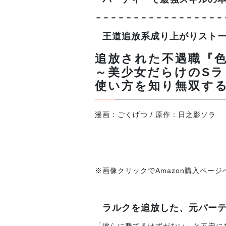
＝＝＝＝＝＝＝＝＝＝＝＝＝＝＝＝＝
王道追放系成り上がりストー
追放された不遇職『
～美少女だらけのS
使い方を知り無双する
漫画：ごくげつ / 原作：日之影ソラ
※画像クリックでAmazon購入ページ
ラルクを追放した、元パー