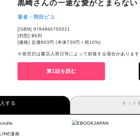
黒崎さんの一途な愛がとまらない 
著者：岡田ピコ
[ISBN] 9784866755021
[判型] B6判
[価格] 定価803円 (本体730円＋税10%)
※発売日は書店入荷日等によって前後する場合があります
第1話を読む
入する
ネット