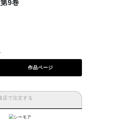
第9巻
。
作品ページ
書店で注文する