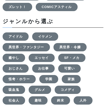
ズレット！
COMICアスティル
ジャンルから選ぶ
アイドル
イケメン
異世界・ファンタジー
異世界・令嬢
癒やし
エッセイ
SF・メカ
おじさん
お仕事
可愛い
怪奇・ホラー
学園
家族
吸血鬼
グルメ
コメディ
社会人
趣味
終末
人外