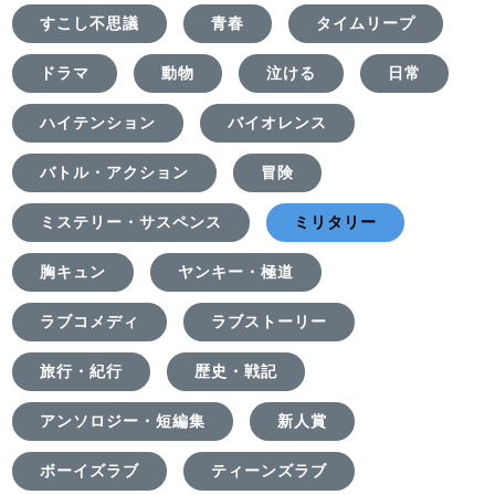
すこし不思議
青春
タイムリープ
ドラマ
動物
泣ける
日常
ハイテンション
バイオレンス
バトル・アクション
冒険
ミステリー・サスペンス
ミリタリー
胸キュン
ヤンキー・極道
ラブコメディ
ラブストーリー
旅行・紀行
歴史・戦記
アンソロジー・短編集
新人賞
ボーイズラブ
ティーンズラブ