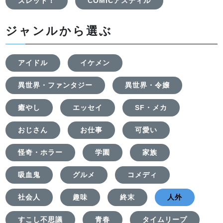
ズレット！
COMICアスティル
ジャンルから選ぶ
アイドル
イケメン
異世界・ファンタジー
異世界・令嬢
癒やし
エッセイ
SF・メカ
おじさん
お仕事
可愛い
怪奇・ホラー
学園
家族
吸血鬼
グルメ
コメディ
社会人
趣味
終末
人外
すこし不思議
青春
タイムリープ